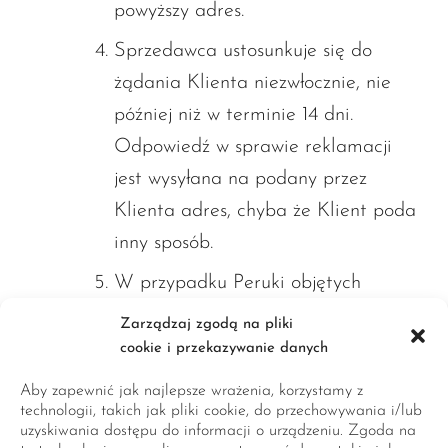
powyższy adres.
Sprzedawca ustosunkuje się do
żądania Klienta niezwłocznie, nie
później niż w terminie 14 dni.
Odpowiedź w sprawie reklamacji
jest wysyłana na podany przez
Klienta adres, chyba że Klient poda
inny sposób.
W przypadku Peruki objętych
również gwarancją Sprzedawca
Zarządzaj zgodą na pliki
informuje, iż gwarancja na
cookie i przekazywanie danych
sprzedany towar konsumpcyjny nie
Aby zapewnić jak najlepsze wrażenia, korzystamy z
wyłącza, nie ogranicza ani nie
technologii, takich jak pliki cookie, do przechowywania i/lub
uzyskiwania dostępu do informacji o urządzeniu. Zgoda na
zawiesza uprawnień kupującego