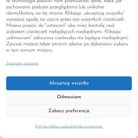
te technologie pozwoli nam przetwarzać dane, takie jak
zachowanie podczas przeglądania lub unikalne
wynikających z niezgodności towaru
identyfikatory na tej stronie. Klikając „akceptuję wszystko”
z umową.
wyrażasz zgodę na użycie przez nas wszystkich ciasteczek.
Możesz przejść do "ustawień" aby mieć kontrolę nad
W każdym przypadku gwarancja jest
wyborem ciasteczek niebędących niezbędnymi. Klikając
„odmawiam” odrzucasz ciasteczka nie będące niezbędnymi.
wyłączona w przypadku, gdy Klient
Zawsze możesz także zmienić zdanie po dokonaniu wyboru
używa Peruki niezgodnie z jej
w tym samym miejscu.
przeznaczeniem lub instrukcją w tym
Zarządzaj serwisami
dokonuje w sposób nienależyty lub
nieodpowiedni stylizacji lub
Akceptuję wszystko
koloryzacji Peruki.
Odmawiam
Jeżeli peruka ma wadę, Konsument
może złożyć oświadczenie o
Zobacz preferencje
obniżeniu ceny albo odstąpieniu od
Polityka plików cookies
Polityka prywatności
umowy, chyba że Sprzedawca