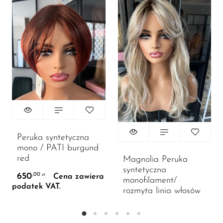
Peruka syntetyczna
mono / PATI burgund
red
Magnolia Peruka
syntetyczna
650
,00
Cena zawiera
zł
monofilament/
podatek VAT.
rozmyta linia włosów
1080
,00
Cena
zł
zawiera podatek VAT.