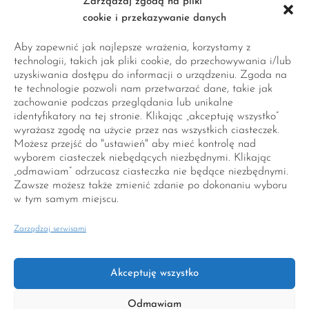
Zarządzaj zgodą na pliki
cookie i przekazywanie danych
Aby zapewnić jak najlepsze wrażenia, korzystamy z
Peruki naturalne
technologii, takich jak pliki cookie, do przechowywania i/lub
uzyskiwania dostępu do informacji o urządzeniu. Zgoda na
te technologie pozwoli nam przetwarzać dane, takie jak
Peruki z włosów naturalnych są tworzone z
zachowanie podczas przeglądania lub unikalne
wykorzystaniem najlepszych technik i materiałów
identyfikatory na tej stronie. Klikając „akceptuję wszystko”
wyrażasz zgodę na użycie przez nas wszystkich ciasteczek.
dostępnych na światowym rynku peruk.
Możesz przejść do "ustawień" aby mieć kontrolę nad
wyborem ciasteczek niebędących niezbędnymi. Klikając
„odmawiam” odrzucasz ciasteczka nie będące niezbędnymi.
Zawsze możesz także zmienić zdanie po dokonaniu wyboru
w tym samym miejscu.
Zarządzaj serwisami
© 2022
Diana Lis Hair
. All rights reserved
Akceptuję wszystko
Odmawiam