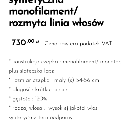
syntetyczna
monofilament/
rozmyta linia włosów
730
,00
zł
Cena zawiera podatek VAT.
* konstrukcja czepka : monofilament/ monotop
plus siateczka lace
* rozmiar czepka : mały (s) 54-56 cm
* długość : krótkie cięcie
* gęstość : 120%
* rodzaj włosa : wysokiej jakości włos
syntetyczne termoodporny