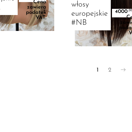
Cena
włosy
2
zawiera
4000
,0
europejskie
podatek
C
VAT.
#NB
zawi
poda
V
Dodaj Do Koszyka
Dodaj Do Koszyka
1
2