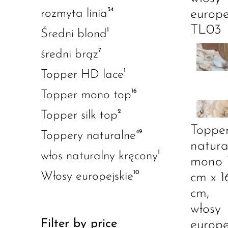
34
europe
rozmyta linia
TL03
1
Średni blond
7
średni brąz
1
Topper HD lace
16
Topper mono top
2
Topper silk top
Toppe
49
Toppery naturalne
natura
1
włos naturalny kręcony
mono 
10
Włosy europejskie
cm x 1
cm,
włosy
Filter by price
europe