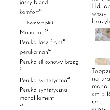
2
jasny blond
Hd lac
13
komfort
włosy
brazyli
7
Komfort plus
29
Mono top
91
Peruka lace front
14
peruka nah
Peruka silikonowy brzeg
2
Toppe
natura
61
Peruka syntetyczna
mono 
Peruka syntetyczna
cm x 1
monofilament
cm,
25
włosy