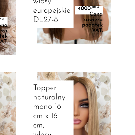
włosy
4000
,00
zł
europejskie
Cena
DL27-8
zawiera
0
zł
podatek
ena
VAT.
era
tek
AT.
Dowiedz Się Więcej
Topper
naturalny
mono 16
cm x 16
cm,
włosy