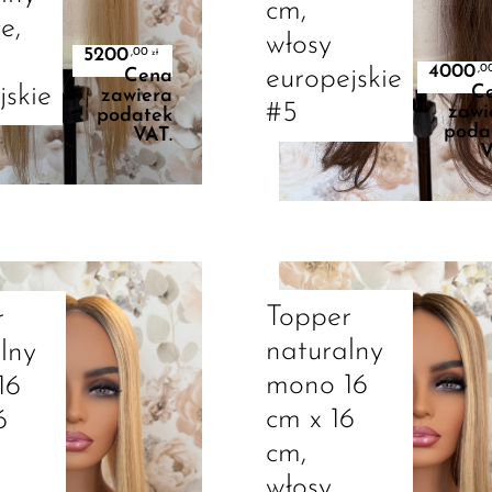
cm,
e,
włosy
5200
,00
zł
4000
,0
europejskie
Cena
C
jskie
zawiera
#5
zawi
podatek
poda
VAT.
V
Dowiedz Się Więcej
Dodaj Do Koszyka
Topper
r
naturalny
lny
mono 16
16
cm x 16
6
cm,
włosy