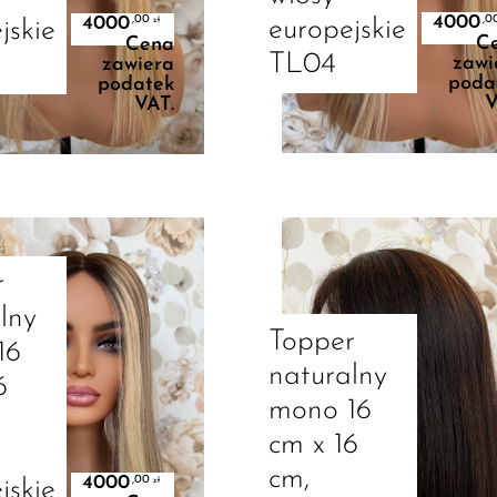
4000
4000
,0
,00
europejskie
zł
jskie
C
Cena
TL04
zawi
zawiera
poda
podatek
V
VAT.
Dodaj Do Koszyka
Dodaj Do Koszyka
r
lny
Topper
16
naturalny
6
mono 16
cm x 16
cm,
4000
,00
zł
jskie