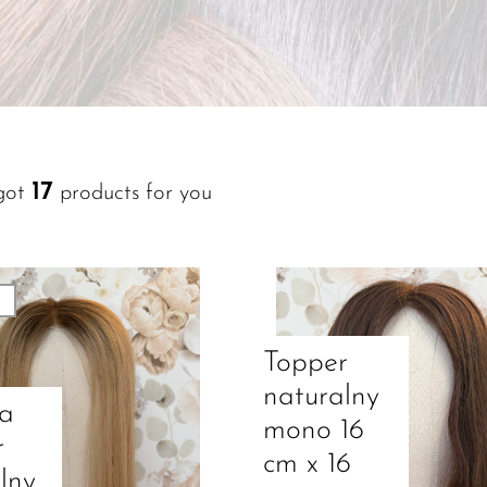
17
got
products for you
Topper
naturalny
ia
mono 16
r
cm x 16
lny