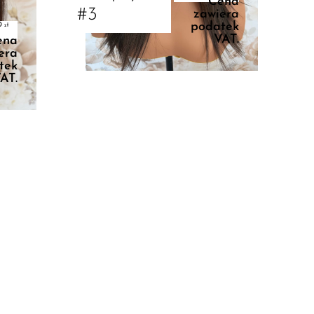
Cena
#3
zawiera
podatek
0
zł
VAT.
ena
era
tek
AT.
Dodaj Do Koszyka