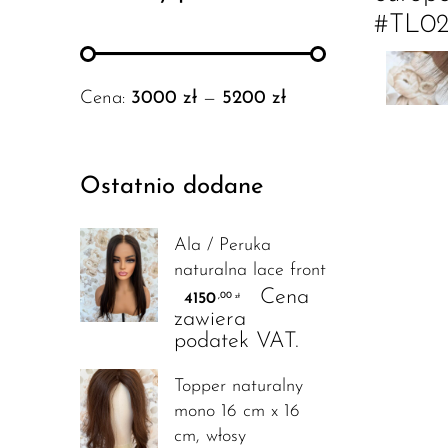
#TL0
Cena:
3000 zł
—
5200 zł
Ostatnio dodane
Ala / Peruka
naturalna lace front
Cena
4150
,00
zł
zawiera
podatek VAT.
Topper naturalny
mono 16 cm x 16
cm, włosy