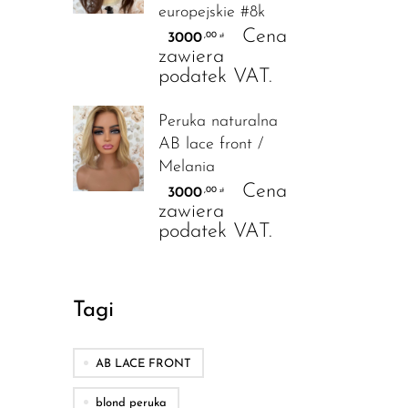
europejskie #8k
Cena
3000
,00
zł
zawiera
podatek VAT.
Peruka naturalna
AB lace front /
Melania
Cena
3000
,00
zł
zawiera
podatek VAT.
Tagi
AB LACE FRONT
blond peruka