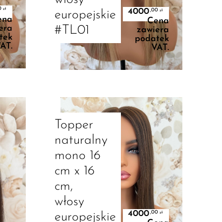
0
zł
4000
,00
zł
europejskie
ena
Cena
#TL01
era
zawiera
tek
podatek
AT.
VAT.
Dodaj Do Koszyka
Topper
naturalny
mono 16
cm x 16
cm,
włosy
4000
,00
zł
europejskie