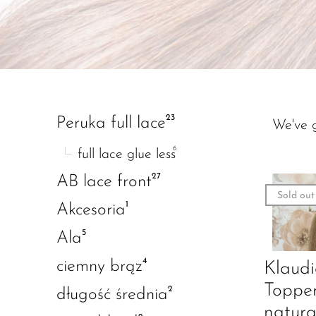
23
Peruka full lace
We've 
6
full lace glue less
27
AB lace front
Sold out
1
Akcesoria
5
Ala
4
ciemny brąz
Klaud
Toppe
2
długość średnia
natura